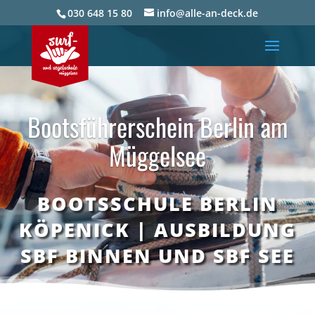
030 648 15 80
info@alle-an-deck.de
Bootsführerschein Berlin am
Müggelsee
BOOTSSCHULE BERLIN
KÖPENICK | AUS­BIL­DUNG
SBF BINNEN UND SBF SEE