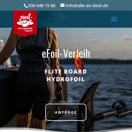
030 648 15 80
info@alle-an-deck.de
eFoil-Verleih
FLITE BOARD
HYDROFOIL
ANFRAGE