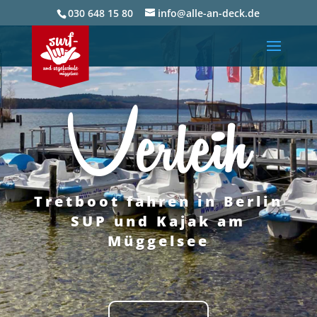
030 648 15 80
info@alle-an-deck.de
Verleih
Tretboot fahren in Berlin
SUP und Kajak am
Müggelsee